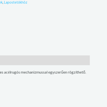
ek
,
Lapostetőkhöz
ntes acélrugós mechanizmussal egyszerűen rögzíthető.