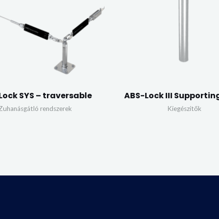
ock SYS – traversable
ABS-Lock III Supportin
Zuhanásgátló rendszerek
Kiegészítők