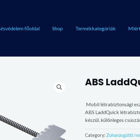
sésvédelem főoldal
Shop
Termékkategóriák
Miért
ABS LaddQ
Mobil létrabiztonsági esz
ABS LaddQuick létrabizto
készül, különleges csúszá
Category:
Zuhanásgátló re