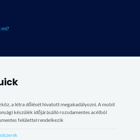
 mi?
uick
köz, a létra dőlését hivatott megakadályozni. A mobil
nsági készülék időjárásálló rozsdamentes acélból
smentes felülettel rendelkezik
ndszerek