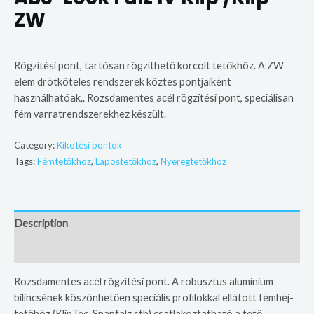
ZW
Rögzítési pont, tartósan rögzíthető korcolt tetőkhöz. A ZW
elem drótköteles rendszerek köztes pontjaiként
használhatóak.. Rozsdamentes acél rögzítési pont, speciálisan
fém varratrendszerekhez készült.
Category:
Kikötési pontok
Tags:
Fémtetőkhöz
,
Lapostetőkhöz
,
Nyeregtetőkhöz
Description
Additional information
Rozsdamentes acél rögzítési pont. A robusztus alumínium
bilincsének köszönhetően speciális profilokkal ellátott fémhéj-
tetőhöz (KlipTec, Snapfalz stb) csatlakoztatható a tető