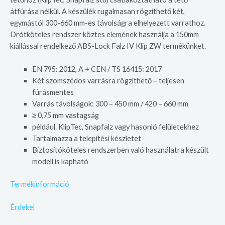
átfúrása nélkül. A készülék rugalmasan rögzíthető két,
egymástól 300-660 mm-es távolságra elhelyezett varrathoz.
Drótköteles rendszer köztes elemének használja a 150mm
kiállással rendelkező ABS-Lock Falz IV Klip ZW termékünket.
EN 795: 2012, A + CEN / TS 16415: 2017
Két szomszédos varrásra rögzíthető – teljesen
fúrásmentes
Varrás távolságok: 300 – 450 mm / 420 – 660 mm
≥ 0,75 mm vastagság
például. KlipTec, Snapfalz vagy hasonló felületekhez
Tartalmazza a telepítési készletet
Biztosítóköteles rendszerben való használatra készült
modell is kapható
Termékinformáció
Érdekel