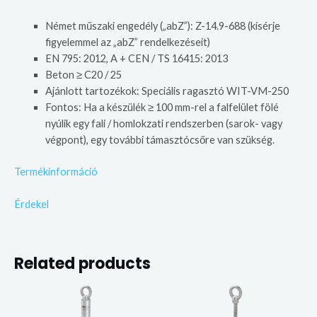
Német műszaki engedély („abZ”): Z-14.9-688 (kísérje
figyelemmel az „abZ” rendelkezéseit)
EN 795: 2012, A + CEN / TS 16415: 2013
Beton ≥ C20 / 25
Ajánlott tartozékok: Speciális ragasztó WIT-VM-250
Fontos: Ha a készülék ≥ 100 mm-rel a falfelület fölé
nyúlik egy fali / homlokzati rendszerben (sarok- vagy
végpont), egy további támasztócsőre van szükség.
Termékinformáció
Érdekel
Related products