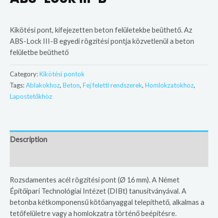
Kikötési pont, kifejezetten beton felületekbe beüthető. Az
ABS-Lock III-B egyedi rögzítési pontja közvetlenül a beton
felületbe beüthető
Category:
Kikötési pontok
Tags:
Ablakokhoz
,
Beton
,
Fej feletti rendszerek
,
Homlokzatokhoz
,
Lapostetőkhöz
Description
Additional information
Rozsdamentes acél rögzítési pont (Ø 16 mm). A Német
Építőipari Technológiai Intézet (DIBt) tanusítványával. A
betonba kétkomponensű kötőanyaggal telepíthető, alkalmas a
tetőfelületre vagy a homlokzatra történő beépítésre.