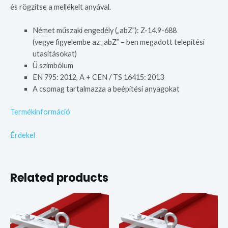
és rögzítse a mellékelt anyával.
Német műszaki engedély („abZ”): Z-14.9-688
(vegye figyelembe az „abZ” – ben megadott telepítési
utasításokat)
Ü szimbólum
EN 795: 2012, A + CEN / TS 16415: 2013
A csomag tartalmazza a beépítési anyagokat
Termékinformáció
Érdekel
Related products