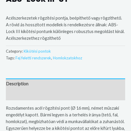
Acélszerkezetek rögzítési pontja, beépíthető vagy rögzíthető.
A rövid ás hosszított modellek is rendelkezésre állnak: ABS-
Lock III kikötési pontunk különleges robusztus megoldást kínál.
Acélszerkezethez rögzíthető
Category:
Kikötési pontok
Tags:
Fej feletti rendszerek
,
Homlokzatokhoz
Description
Additional information
Rozsdamentes acél rögzítési pont (Ø 16 mm), német műszaki
engedélyt kapott. Bármi legyen is a terhelés iránya (tető, fal,
homlokzat), megbízhatóan védi a munkavállalókat a zuhanástól.
Egyszerűen helyezze be a kikötési pontot az előre kifúrt lyukba,