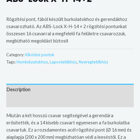
Rögzítési pont, fából készült burkolatokhoz és gerendákhoz
csavarozható. Az ABS-Lock X-H-14 + 2 rögzítési pontunkat
összesen 16 csavarral a megfelelő fa felületre csavarozzuk,
megbízható megoldást biztosít
Category:
Kikötési pontok
Tags:
Homlokzatokhoz
,
Lapostetőkhöz
,
Nyeregtetőkhöz
Description
Additional information
Miután a két hosszú csavar segítségével a gerendára
erősítették, és a 14 kisebb csavart egyenesen a fa burkolatba
csavartuk. Ez a rozsdamentes acél rögzítési pont (Ø 16 mm) és
alaplapja (200 x 200 mm) megbízhatóan védi a leeséstől. Ez a