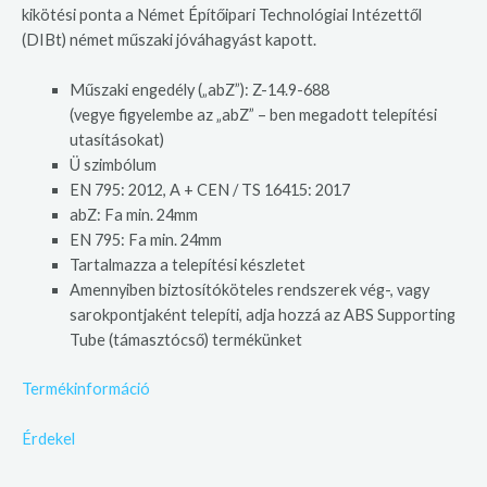
kikötési ponta a Német Építőipari Technológiai Intézettől
(DIBt) német műszaki jóváhagyást kapott.
Műszaki engedély („abZ”): Z-14.9-688
(vegye figyelembe az „abZ” – ben megadott telepítési
utasításokat)
Ü szimbólum
EN 795: 2012, A + CEN / TS 16415: 2017
abZ: Fa min. 24mm
EN 795: Fa min. 24mm
Tartalmazza a telepítési készletet
Amennyiben biztosítóköteles rendszerek vég-, vagy
sarokpontjaként telepíti, adja hozzá az ABS Supporting
Tube (támasztócső) termékünket
Termékinformáció
Érdekel