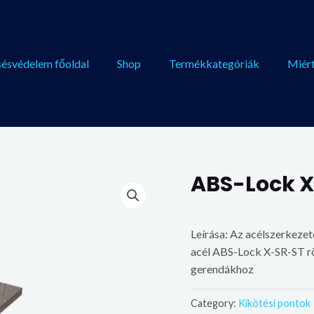
sésvédelem főoldal
Shop
Termékkategóriák
Miért
ABS-Lock 
Leírása: Az acélszerkezet
acél ABS-Lock X-SR-ST rög
gerendákhoz
Category:
Kikötési pontok