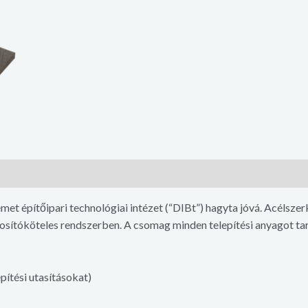
et építőipari technológiai intézet (“DIBt”) hagyta jóvá. Acélsze
tosítóköteles rendszerben. A csomag minden telepítési anyagot ta
pítési utasításokat)