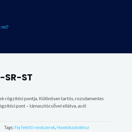
 mi?
X-SR-ST
ek rögzítési pontja. Különösen tartós, rozsdamentes
zítési pont – támasztócsővel ellátva, acél
Tags:
Fej feletti rendszerek
,
Homlokzatokhoz