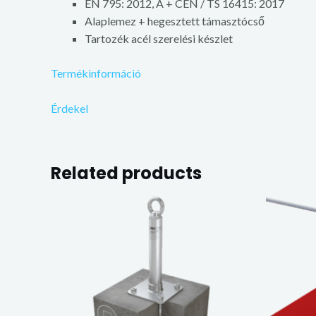
EN 795: 2012, A + CEN / TS 16415: 2017
Alaplemez + hegesztett támasztócső
Tartozék acél szerelési készlet
Termékinformáció
Érdekel
Related products