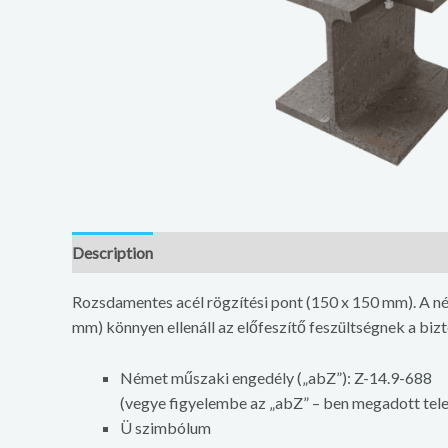
Description
Additional information
Rozsdamentes acél rögzítési pont (150 x 150 mm). A ném
mm) könnyen ellenáll az előfeszítő feszültségnek a biz
Német műszaki engedély („abZ”): Z-14.9-688
(vegye figyelembe az „abZ” – ben megadott tele
Ü szimbólum