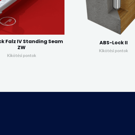
k Falz IV Standing Seam
ABS-Lock II
ZW
Kikötési pontok
Kikötési pontok