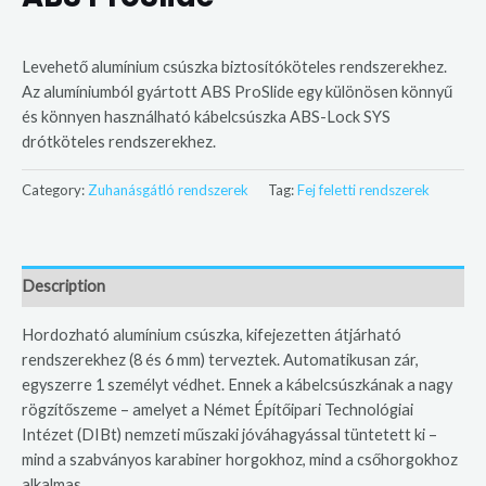
Levehető alumínium csúszka biztosítóköteles rendszerekhez.
Az alumíniumból gyártott ABS ProSlide egy különösen könnyű
és könnyen használható kábelcsúszka ABS-Lock SYS
drótköteles rendszerekhez.
Category:
Zuhanásgátló rendszerek
Tag:
Fej feletti rendszerek
Description
Hordozható alumínium csúszka, kifejezetten átjárható
rendszerekhez (8 és 6 mm) terveztek. Automatikusan zár,
egyszerre 1 személyt védhet. Ennek a kábelcsúszkának a nagy
rögzítőszeme – amelyet a Német Építőipari Technológiai
Intézet (DIBt) nemzeti műszaki jóváhagyással tüntetett ki –
mind a szabványos karabiner horgokhoz, mind a csőhorgokhoz
alkalmas.