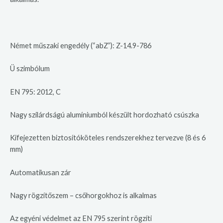
Német műszaki engedély (“abZ”): Z-14.9-786
Ü szimbólum
EN 795: 2012, C
Nagy szilárdságú alumíniumból készült hordozható csúszka
Kifejezetten biztosítóköteles rendszerekhez tervezve (8 és 6
mm)
Automatikusan zár
Nagy rögzítőszem – csőhorgokhoz is alkalmas
Az egyéni védelmet az EN 795 szerint rögzíti