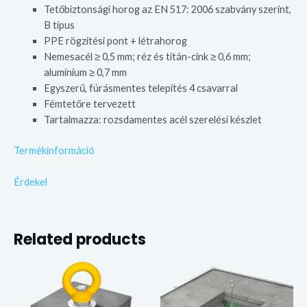
Tetőbiztonsági horog az EN 517: 2006 szabvány szerint,
B típus
PPE rögzitési pont + létrahorog
Nemesacél ≥ 0,5 mm; réz és titán-cink ≥ 0,6 mm;
alumínium ≥ 0,7 mm
Egyszerű, fúrásmentes telepítés 4 csavarral
Fémtetőre tervezett
Tartalmazza: rozsdamentes acél szerelési készlet
Termékinformáció
Érdekel
Related products