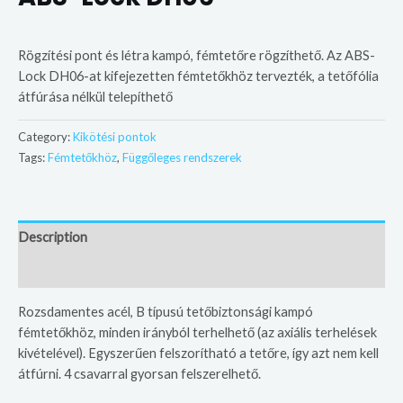
Rögzítési pont és létra kampó, fémtetőre rögzíthető. Az ABS-
Lock DH06-at kifejezetten fémtetőkhöz tervezték, a tetőfólia
átfúrása nélkül telepíthető
Category:
Kikötési pontok
Tags:
Fémtetőkhöz
,
Függőleges rendszerek
Description
Additional information
Rozsdamentes acél, B típusú tetőbiztonsági kampó
fémtetőkhöz, minden irányból terhelhető (az axiális terhelések
kivételével). Egyszerűen felszorítható a tetőre, így azt nem kell
átfúrni. 4 csavarral gyorsan felszerelhető.