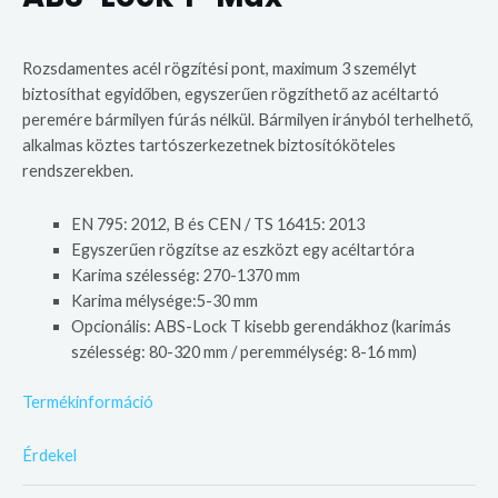
Rozsdamentes acél rögzítési pont, maximum 3 személyt
biztosíthat egyidőben, egyszerűen rögzíthető az acéltartó
peremére bármilyen fúrás nélkül. Bármilyen irányból terhelhető,
alkalmas köztes tartószerkezetnek biztosítóköteles
rendszerekben.
EN 795: 2012, B és CEN / TS 16415: 2013
Egyszerűen rögzítse az eszközt egy acéltartóra
Karima szélesség: 270-1370 mm
Karima mélysége:5-30 mm
Opcionális: ABS-Lock T kisebb gerendákhoz (karimás
szélesség: 80-320 mm / peremmélység: 8-16 mm)
Termékinformáció
Érdekel